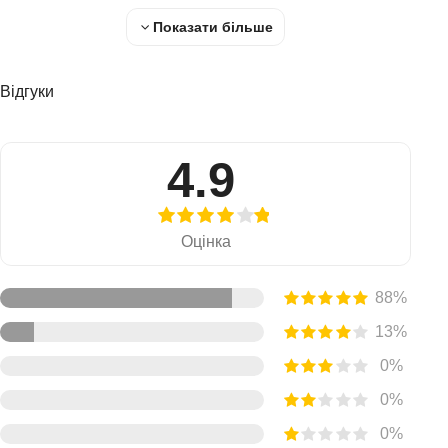
Питання 1.3
Показати більше
Я вчинив неправильно... Що далі?
2. Діагноз
Відгуки
Побічний ефект?
4.9
Добро і зло
Питання 2.1
Визначення
Оцінка
ПРОВИНА
88%
Питання 2.2
13%
СУМЛІННЯ
0%
Питання 2.3
0%
Нестерпний тиск
0%