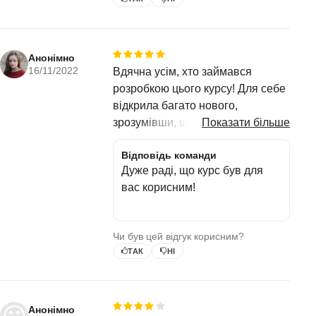
Запрошення
Твої враження від курсу
Анонімно
16/11/2022
Вдячна усім, хто займався
розробкою цього курсу! Для себе
відкрила багато нового,
зрозумівши, що Бог люблячий
Показати більше
Батько, який зможе пробачити
Відповідь команди
кожну провину, якою б важкою
Дуже раді, що курс був для
вона не була
вас корисним!
Чи був цей відгук корисним?
ТАК
НІ
Анонімно