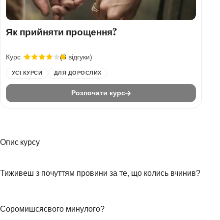
Як прийняти прощення?
Курс
(8 відгуки)
УСІ КУРСИ
ДЛЯ ДОРОСЛИХ
Розпочати курс
Опис курсу
Тиживеш з почуттям провини за те, що колись вчинив?
Соромишсясвого минулого?