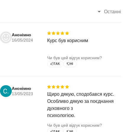
3. РЕЦЕПТ
Останні
Божий шепіт
Блудний син
Анонімно
Питання 3.1
16/05/2024
Курс був корисним
Питання 3.2
Чи був цей відгук корисним?
Дорога до прощення
ТАК
НІ
Ми і Бог
Ісус і ми
Анонімно
13/05/2023
Щиро дякую, сподобався курс.
Як прийняти прощення?
Особливо дякую за поєднання
Питання 3.3
духовного з
психологією.
Відновлення справедливості
Чи був цей відгук корисним?
Не відчуваю цього...
ТАК
НІ