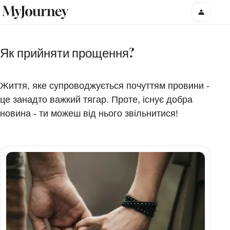
Як прийняти прощення?
Життя, яке супроводжується почуттям провини -
це занадто важкий тягар. Проте, існує добра
новина - ти можеш від нього звільнитися!